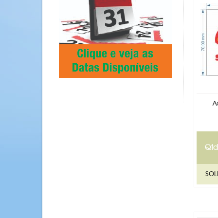
A
Qtd