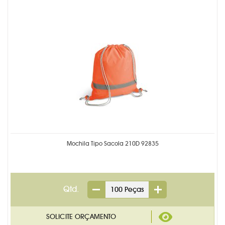
CADERNETA MOLESKINE
CALENDÁRIOS PERSONALIZADO
CANETAS PERSONALIZADAS
CARTEIRA DESPACHANTE
CHAVEIROS PERSONALIZADOS
ETIQUETA COM RESINA
FOLHINHA PERSONALIZADA
Mochila Tipo Sacola 210D 92835
KIDS & ESCOLAR
LACRE DE GARANTIA
Qtd.
LAPISEIRA E LÁPIS
LINHA FEMININA