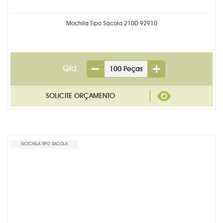
RÉGUAS PERSONALIZADAS
Mochila Tipo Sacola 210D 92910
SACOLA PLÁSTICA
SACOLA TNT
SQUEEZE PERSONALIZADO
Qtd.
TECNOLOGIA
TRENA PERSONALIZADA
PRODUTOS EM DESTAQUE
MOCHILA TIPO SACOLA