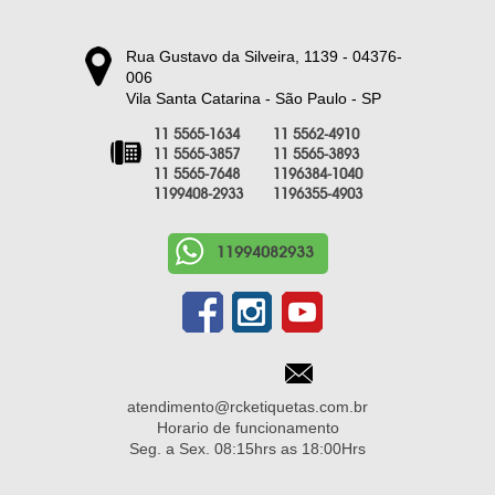
Rua Gustavo da Silveira, 1139 - 04376-
006
Vila Santa Catarina - São Paulo - SP
11 5565-1634
11 5562-4910
11 5565-3857
11 5565-3893
11 5565-7648
1196384-1040
1199408-2933
1196355-4903
11994082933
atendimento@rcketiquetas.com.br
Horario de funcionamento
Seg. a Sex. 08:15hrs as 18:00Hrs