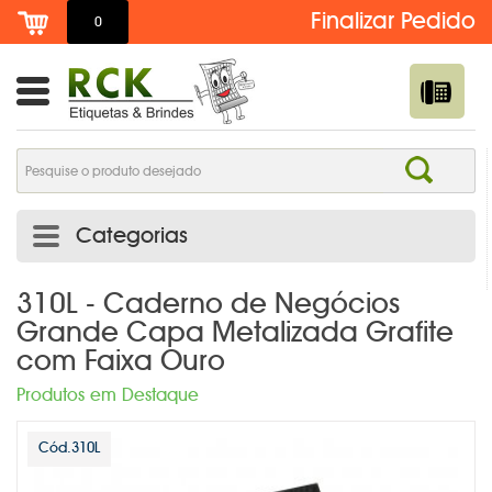
0
Categorias
ADESIVO DE TROCA DE ÓLEO PERSONALIZADO | RCK
310L - Caderno de Negócios
Grande Capa Metalizada Grafite
ETIQUETAS
com Faixa Ouro
ADESIVOS E ETIQUETAS
Produtos em Destaque
AGENDAS PERSONALIZADAS
Cód.310L
BOTTONS /PINS /BROCHES