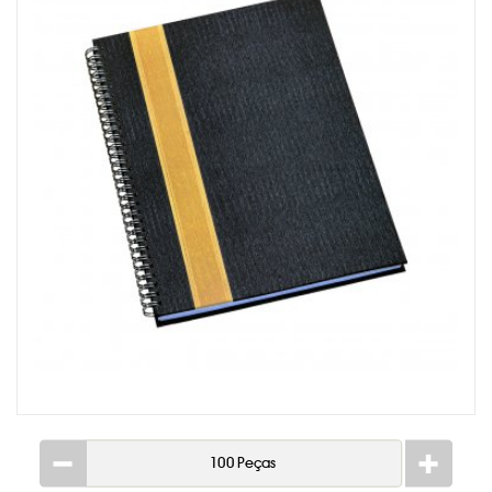
CADERNETA MOLESKINE
CALENDÁRIOS PERSONALIZADO
CANETAS PERSONALIZADAS
CARTEIRA DESPACHANTE
CHAVEIROS PERSONALIZADOS
ETIQUETA COM RESINA
FOLHINHA PERSONALIZADA
KIDS & ESCOLAR
LACRE DE GARANTIA
LAPISEIRA E LÁPIS
LINHA FEMININA