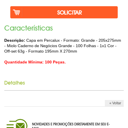
LINHA MASCULINA
MISTURADOR DE DRINK
Caracterí­sticas
MOCHILA TIPO SACOLA
Descrição:
Capa em Percalux - Formato: Grande - 205x275mm
MOUSE PAD PERSONALIZADO
- Miolo Caderno de Negócios Grande - 100 Folhas - 1x1 Cor -
Off-set 63g - Formato 195mm X 270mm
PORTA CRACHÁ RETRÁTIL
Quantidade Mínima: 100 Peças.
PORTA LÁPIS PERSONALIZADO
RISQUE RABISQUE
Detalhes
RÉGUAS PERSONALIZADAS
SACOLA PLÁSTICA
« Voltar
SACOLA TNT
SQUEEZE PERSONALIZADO
NOVIDADES E PROMOÇÕES DIRETAMENTE EM SEU E-