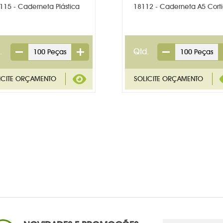
115 - Caderneta Plástica
18112 - Caderneta A5 Cort
.
Qtd.