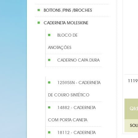
BOTTONS /PINS /BROCHES
CADERNETA MOLESKINE
BLOCO DE
ANOTAÇÕES
CADERNO CAPA DURA
1119
12595SN - CADERNETA
DE COURO SINTÉTICO
14882 - CADERNETA
Qtd
COM PORTA CANETA
18112 - CADERNETA