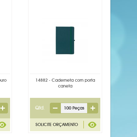
uro
14882 - Caderneta com porta
caneta
Qtd.