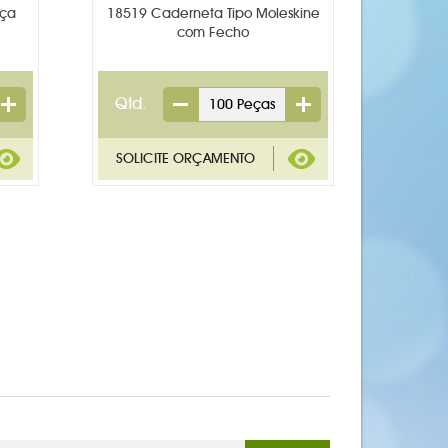
iça
18519 Caderneta Tipo Moleskine
com Fecho
Qtd.