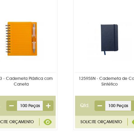
3 - Caderneta Plástica com
12595SN - Caderneta de Co
Caneta
Sintético
.
Qtd.