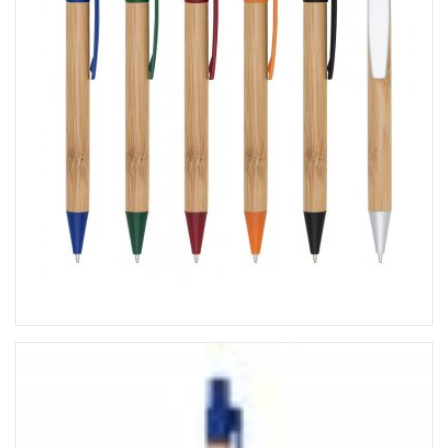
CADERNETA MOLESKINE
CALENDÁRIOS PERSONALIZADO
CANETAS PERSONALIZADAS
CARTEIRA DESPACHANTE
CHAVEIROS PERSONALIZADOS
ETIQUETA COM RESINA
FOLHINHA PERSONALIZADA
KIDS & ESCOLAR
LACRE DE GARANTIA
LAPISEIRA E LÁPIS
LINHA FEMININA