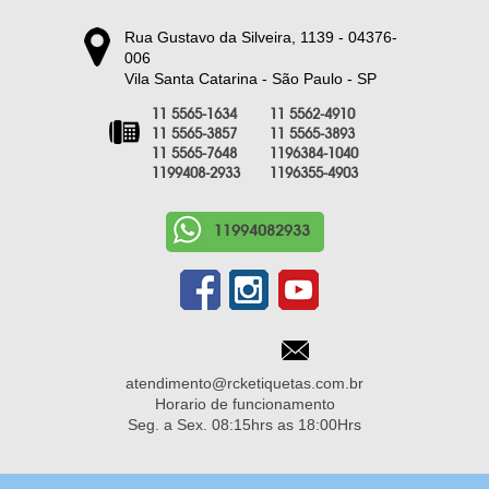
Rua Gustavo da Silveira, 1139 - 04376-
006
Vila Santa Catarina - São Paulo - SP
11 5565-1634
11 5562-4910
11 5565-3857
11 5565-3893
11 5565-7648
1196384-1040
1199408-2933
1196355-4903
11994082933
atendimento@rcketiquetas.com.br
Horario de funcionamento
Seg. a Sex. 08:15hrs as 18:00Hrs