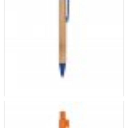
LINHA MASCULINA
MISTURADOR DE DRINK
MOCHILA TIPO SACOLA
MOUSE PAD PERSONALIZADO
PORTA CRACHÁ RETRÁTIL
PORTA LÁPIS PERSONALIZADO
RISQUE RABISQUE
RÉGUAS PERSONALIZADAS
SACOLA PLÁSTICA
SACOLA TNT
SQUEEZE PERSONALIZADO