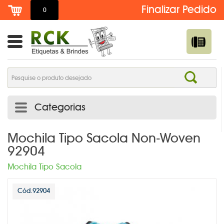
0
Categorias
ADESIVO DE TROCA DE ÓLEO PERSONALIZADO | RCK
Mochila Tipo Sacola Non-Woven
92904
ETIQUETAS
Mochila Tipo Sacola
ADESIVOS E ETIQUETAS
AGENDAS PERSONALIZADAS
Cód.92904
BOTTONS /PINS /BROCHES