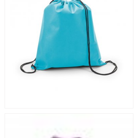
CADERNETA MOLESKINE
CALENDÁRIOS PERSONALIZADO
CANETAS PERSONALIZADAS
CARTEIRA DESPACHANTE
CHAVEIROS PERSONALIZADOS
ETIQUETA COM RESINA
FOLHINHA PERSONALIZADA
KIDS & ESCOLAR
LACRE DE GARANTIA
LAPISEIRA E LÁPIS
LINHA FEMININA