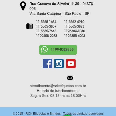
Rua Gustavo da Silveira, 1139 - 04376-
006
Vila Santa Catarina - São Paulo - SP
11 5565-1634
11 5562-4910
11 5565-3857
11 5565-3893
11 5565-7648
1196384-1040
1199408-2933
1196355-4903
11994082933
atendimento@rcketiquetas.com.br
Horario de funcionamento
Seg. a Sex. 08:15hrs as 18:00Hrs
© 2015 - RCK Etiquetas e Brindes - Todos os direitos reservados