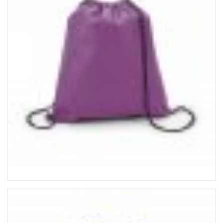
LINHA MASCULINA
MISTURADOR DE DRINK
MOCHILA TIPO SACOLA
MOCHILA TIPO SACOLA 210D 92835
MOCHILA TIPO SACOLA NON-WOVEN 92904
MOCHILA TIPO SACOLA 210D 92910
MOUSE PAD PERSONALIZADO
PORTA CRACHÁ RETRÁTIL
PORTA LÁPIS PERSONALIZADO
RISQUE RABISQUE