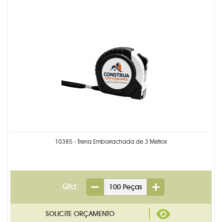
CADERNETA MOLESKINE
CALENDÁRIOS PERSONALIZADO
CANETAS PERSONALIZADAS
CARTEIRA DESPACHANTE
CHAVEIROS PERSONALIZADOS
ETIQUETA COM RESINA
FOLHINHA PERSONALIZADA
10385 - Trena Emborrachada de 3 Metros
KIDS & ESCOLAR
LACRE DE GARANTIA
Qtd.
LAPISEIRA E LÁPIS
LINHA FEMININA