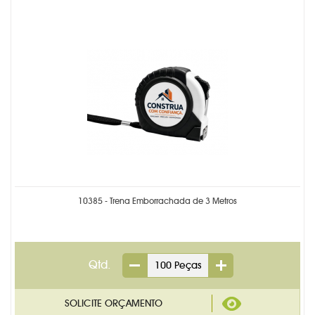
CADERNETA MOLESKINE
CALENDÁRIOS PERSONALIZADO
CANETAS PERSONALIZADAS
CARTEIRA DESPACHANTE
CHAVEIROS PERSONALIZADOS
ETIQUETA COM RESINA
FOLHINHA PERSONALIZADA
10385 - Trena Emborrachada de 3 Metros
KIDS & ESCOLAR
LACRE DE GARANTIA
Qtd.
LAPISEIRA E LÁPIS
LINHA FEMININA